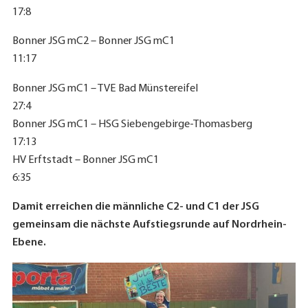
17:8
Bonner JSG mC2 – Bonner JSG mC1
11:17
Bonner JSG mC1 – TVE Bad Münstereifel
27:4
Bonner JSG mC1 – HSG Siebengebirge-Thomasberg
17:13
HV Erftstadt – Bonner JSG mC1
6:35
Damit erreichen die männliche C2- und C1 der JSG
gemeinsam die nächste Aufstiegsrunde auf Nordrhein-
Ebene.