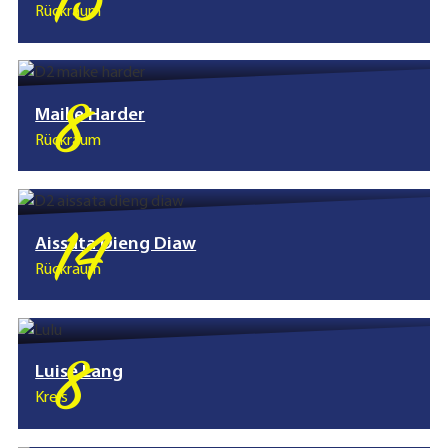
15
Rückraum
8
Maike Harder
Rückraum
14
Aissata Dieng Diaw
Rückraum
8
Luise Lang
Kreis