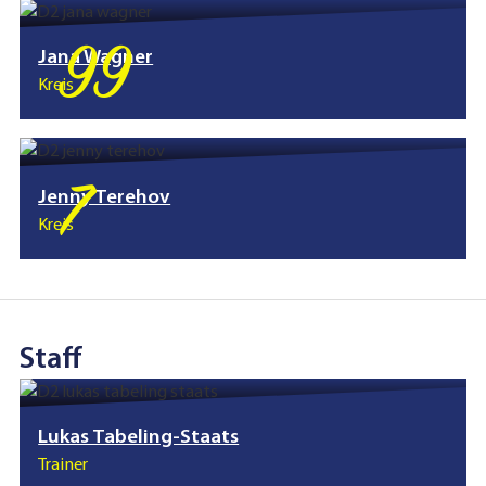
99
Jana Wagner
Kreis
7
Jenny Terehov
Kreis
Staff
Lukas Tabeling-Staats
Trainer