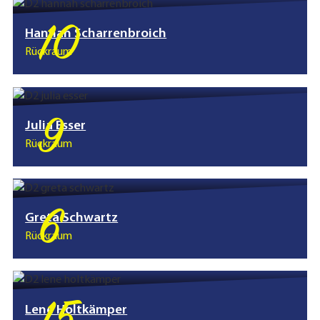
10
Hannah Scharrenbroich
Rückraum
9
Julia Esser
Rückraum
6
Greta Schwartz
Rückraum
Lene Holtkämper