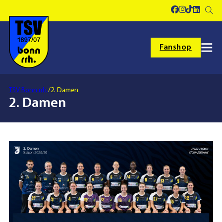
Fanshop
TSV Bonn rrh.
/
2. Damen
2. Damen