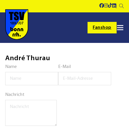
Fanshop
André Thurau
Name
E-Mail
Nachricht