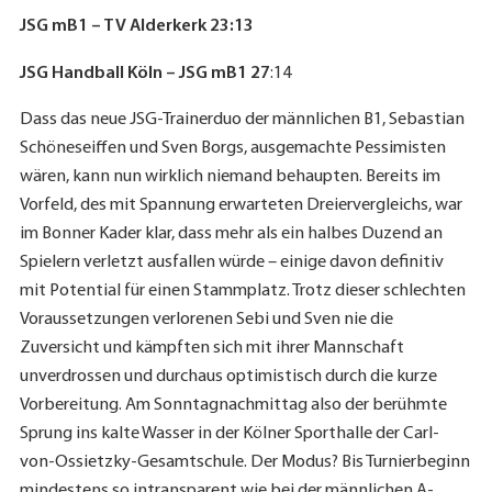
JSG mB1 – TV Alderkerk 23:13
JSG Handball Köln – JSG mB1 27
:14
Dass das neue JSG-Trainerduo der männlichen B1, Sebastian
Schöneseiffen und Sven Borgs, ausgemachte Pessimisten
wären, kann nun wirklich niemand behaupten. Bereits im
Vorfeld, des mit Spannung erwarteten Dreiervergleichs, war
im Bonner Kader klar, dass mehr als ein halbes Duzend an
Spielern verletzt ausfallen würde – einige davon definitiv
mit Potential für einen Stammplatz. Trotz dieser schlechten
Voraussetzungen verlorenen Sebi und Sven nie die
Zuversicht und kämpften sich mit ihrer Mannschaft
unverdrossen und durchaus optimistisch durch die kurze
Vorbereitung. Am Sonntagnachmittag also der berühmte
Sprung ins kalte Wasser in der Kölner Sporthalle der Carl-
von-Ossietzky-Gesamtschule. Der Modus? Bis Turnierbeginn
mindestens so intransparent wie bei der männlichen A-