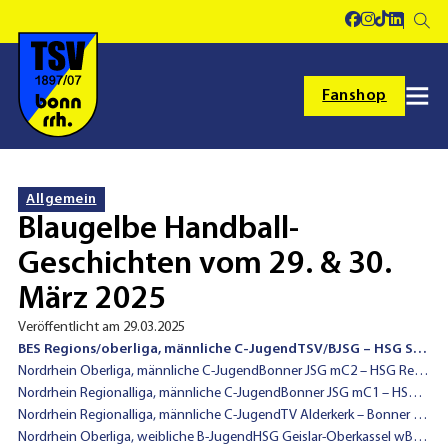
Fanshop
Allgemein
Blaugelbe Handball-
Geschichten vom 29. & 30.
März 2025
Veröffentlicht am 29.03.2025
BES Regions/oberliga, männliche C-JugendTSV/BJSG – HSG Siebengebirge-Thomasberg II 28:23 (11:10)
Nordrhein Oberliga, männliche C-JugendBonner JSG mC2 – HSG Refrath-Hand 27:27 (12:12)
Nordrhein Regionalliga, männliche C-JugendBonner JSG mC1 – HSG Siebengebirge-Thomasberg 38:21 (17:11)
Nordrhein Regionalliga, männliche C-JugendTV Alderkerk – Bonner JSG mC1 28:27 (13:17)
Nordrhein Oberliga, weibliche B-JugendHSG Geislar-Oberkassel wB2 – TV Voerde 18:20 (10:11)