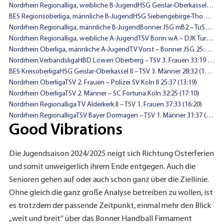
Nordrhein Regionalliga, weibliche B-JugendHSG Geislar-Oberkassel wB1 – Bergischer HC II 27:26 (13:11)
BES Regionsoberliga, männliche B-JugendHSG Siebengebirge-Thomasberg – GTV/HSG/TSV/BJSG 39:30 (17:14)
Nordrhein Regionalliga, männliche B-JugendBonner JSG mB2 – TuSEM Essen II 29:19 (13:12)
Nordrhein Regionalliga, weibliche A-JugendTSV Bonn wA – DJK Tura 05 Dümpten 28:28 (16:17)
Nordrhein Oberliga, männliche A-JugendTV Vorst – Bonner JSG 25:35 (9:14)
Nordrhein VerbandsligaHBD Löwen Oberberg – TSV 3. Frauen 33:19 (17:8)
BES KreisoberligaHSG Geislar-Oberkassel II – TSV 3. Männer 28:32 (14:17)
Nordrhein OberligaTSV 2. Frauen – Polizei SV Köln II 25:37 (13:19)
Nordrhein OberligaTSV 2. Männer – SC Fortuna Köln 32:25 (17:10)
Nordrhein Regionalliga TV Alderkerk II – TSV 1. Frauen 37:33 (16:20)
Nordrhein RegionalligaTSV Bayer Dormagen – TSV 1. Männer 31:37 (14:18)
Good Vibrations
Die Jugendsaison 2024/2025 neigt sich Richtung Osterferien
und somit unweigerlich ihrem Ende entgegen. Auch die
Senioren gehen auf oder auch schon ganz über die Ziellinie.
Ohne gleich die ganz große Analyse betreiben zu wollen, ist
es trotzdem der passende Zeitpunkt, einmal mehr den Blick
„weit und breit“ über das Bonner Handball Firmament