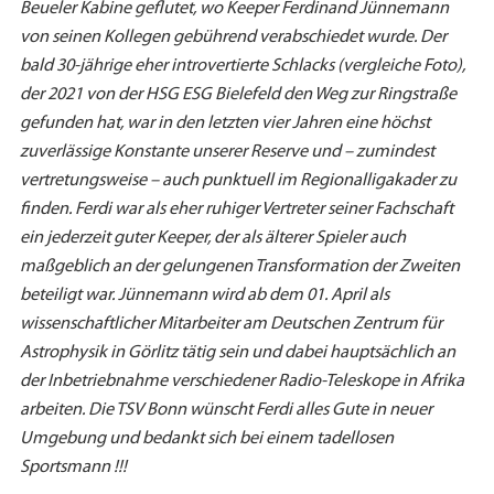
Beueler Kabine geflutet, wo Keeper Ferdinand Jünnemann
von seinen Kollegen gebührend verabschiedet wurde. Der
bald 30-jährige eher introvertierte Schlacks (vergleiche Foto),
der 2021 von der HSG ESG Bielefeld den Weg zur Ringstraße
gefunden hat, war in den letzten vier Jahren eine höchst
zuverlässige Konstante unserer Reserve und – zumindest
vertretungsweise – auch punktuell im Regionalligakader zu
finden. Ferdi war als eher ruhiger Vertreter seiner Fachschaft
ein jederzeit guter Keeper, der als älterer Spieler auch
maßgeblich an der gelungenen Transformation der Zweiten
beteiligt war. Jünnemann wird ab dem 01. April als
wissenschaftlicher Mitarbeiter am Deutschen Zentrum für
Astrophysik in Görlitz tätig sein und dabei hauptsächlich an
der Inbetriebnahme verschiedener Radio-Teleskope in Afrika
arbeiten. Die TSV Bonn wünscht Ferdi alles Gute in neuer
Umgebung und bedankt sich bei einem tadellosen
Sportsmann !!!