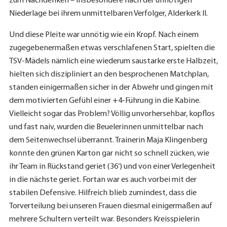
zum Nachdenken – insbesondere nach der unnötigen
Niederlage bei ihrem unmittelbaren Verfolger, Alderkerk II.
Und diese Pleite war unnötig wie ein Kropf. Nach einem
zugegebenermaßen etwas verschlafenen Start, spielten die
TSV-Mädels nämlich eine wiederum saustarke erste Halbzeit,
hielten sich diszipliniert an den besprochenen Matchplan,
standen einigermaßen sicher in der Abwehr und gingen mit
dem motivierten Gefühl einer +4-Führung in die Kabine.
Vielleicht sogar das Problem? Völlig unvorhersehbar, kopflos
und fast naiv, wurden die Beuelerinnen unmittelbar nach
dem Seitenwechsel überrannt. Trainerin Maja Klingenberg
konnte den grünen Karton gar nicht so schnell zücken, wie
ihr Team in Rückstand geriet (36‘) und von einer Verlegenheit
in die nächste geriet. Fortan war es auch vorbei mit der
stabilen Defensive. Hilfreich blieb zumindest, dass die
Torverteilung bei unseren Frauen diesmal einigermaßen auf
mehrere Schultern verteilt war. Besonders Kreisspielerin