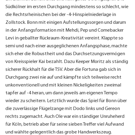
Südkölner im ersten Durchgang mindestens so schlecht, wie
die Rechtsrheinischen bei der -4-Hinspielniederlage in
Zollstock. Bonn mit einigen Aufstellungssorgen und darum
in der Anfangsformation mit Mehdi, Pep und Comebacker
Levi in geballter Rückraum-Kreativität vereint. Klappte so
semi und nach einer ausgeglichenen Anfangsphase, machte
sich eher die Robustheit und das Durchsetzungsvermögen
von Kreisspieler Kai bezahlt. Dazu Keeper Moritz als ständig
sicherer Rückhalt für die TSV. Aber die Fortuna gab sich in
Durchgang zwei nie auf und kämpfte sich teilweise recht
unkonventionell und mit kleinen Nickeligkeiten zweimal
tapfer auf -4 heran, um dann jeweils am eigenen Tempo
wieder zu scheitern. Letztlich wurde das Spiel für Bonn über
die zuverlässige Flügelzange mit Dodo links und Gereon
rechts zugemacht. Auch Ole war ein ständiger Unruheherd
für Köln, betrieb aber für seine sieben Treffer viel Aufwand
und wählte gelegentlich das grobe Handwerkszeug.