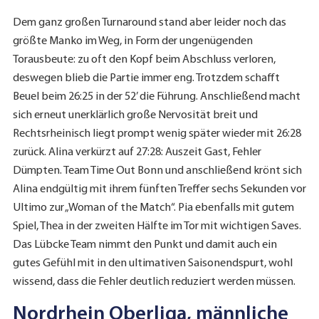
Dem ganz großen Turnaround stand aber leider noch das
größte Manko im Weg, in Form der ungenügenden
Torausbeute: zu oft den Kopf beim Abschluss verloren,
deswegen blieb die Partie immer eng. Trotzdem schafft
Beuel beim 26:25 in der 52’ die Führung. Anschließend macht
sich erneut unerklärlich große Nervosität breit und
Rechtsrheinisch liegt prompt wenig später wieder mit 26:28
zurück. Alina verkürzt auf 27:28: Auszeit Gast, Fehler
Dümpten. Team Time Out Bonn und anschließend krönt sich
Alina endgültig mit ihrem fünften Treffer sechs Sekunden vor
Ultimo zur „Woman of the Match“. Pia ebenfalls mit gutem
Spiel, Thea in der zweiten Hälfte im Tor mit wichtigen Saves.
Das Lübcke Team nimmt den Punkt und damit auch ein
gutes Gefühl mit in den ultimativen Saisonendspurt, wohl
wissend, dass die Fehler deutlich reduziert werden müssen.
Nordrhein Oberliga, männliche