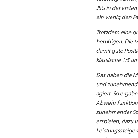
JSG in der ersten
ein wenig den F
Trotzdem eine gu
beruhigen. Die M
damit gute Posit
klassische 1:5 u
Das haben die Mä
und zunehmend ko
agiert. So ergabe
Abwehr funktioni
zunehmender Spie
erspielen, dazu u
Leistungssteiger