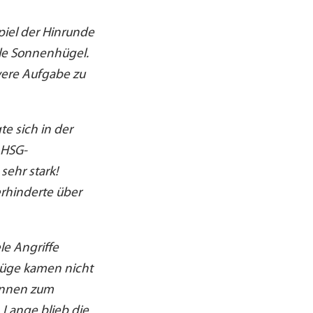
piel der Hinrunde
le Sonnenhügel.
were Aufgabe zu
te sich in der
 HSG-
sehr stark!
rhinderte über
le Angriffe
züge kamen nicht
rinnen zum
 Lange blieb die