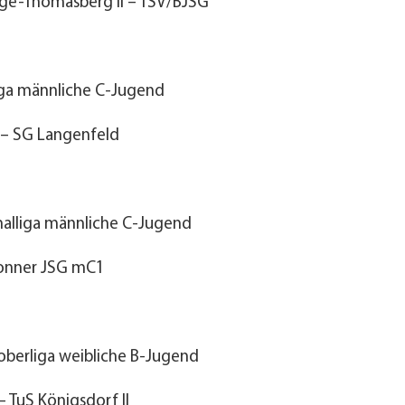
ge-Thomasberg II – TSV/BJSG
iga männliche C-Jugend
– SG Langenfeld
alliga männliche C-Jugend
Bonner JSG mC1
oberliga weibliche B-Jugend
 TuS Königsdorf II