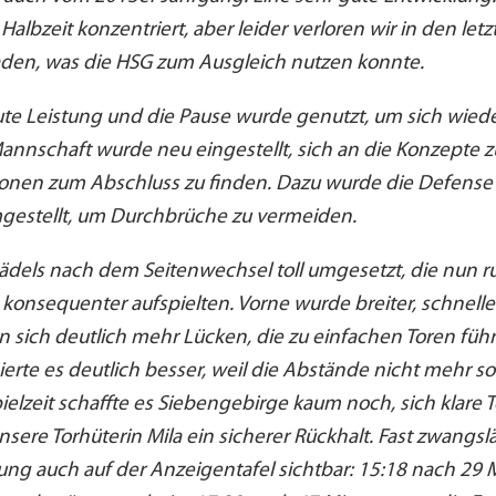
 Halbzeit konzentriert, aber leider verloren wir in den le
aden, was die HSG zum Ausgleich nutzen konnte.
te Leistung und die Pause wurde genutzt, um sich wiede
annschaft wurde neu eingestellt, sich an die Konzepte z
ionen zum Abschluss zu finden. Dazu wurde die Defense 
mgestellt, um Durchbrüche zu vermeiden.
dels nach dem Seitenwechsel toll umgesetzt, die nun ru
nsequenter aufspielten. Vorne wurde breiter, schneller
n sich deutlich mehr Lücken, die zu einfachen Toren führ
erte es deutlich besser, weil die Abstände nicht mehr so
lzeit schaffte es Siebengebirge kaum noch, sich klare 
nsere Torhüterin Mila ein sicherer Rückhalt. Fast zwangsl
ung auch auf der Anzeigentafel sichtbar: 15:18 nach 29 