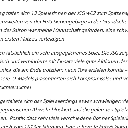
 trafen sich 13 Spielerinnen der JSG wC2 zum Spitzens
lenzweiten von der HSG Siebengebirge in der Grundschu
n der Saison war meine Mannschaft gefordert, eine sch
 ersten Platz zu verteidigen.
ch tatsächlich ein sehr ausgeglichenes Spiel. Die JSG zeig
ch und verhinderte mit Einsatz viele gute Aktionen der
onika, die am Ende trotzdem neun Tore erzielen konnte – 
sere D-Mädels präsentierten sich kompromisslos und ve
uchversuche!
staltete sich das Spiel allerdings etwas schwieriger: vie
gegnerischen Abwehr blockiert und die gelernten Spiel
gen. Positiv, dass sehr viele verschiedene Bonner Spiele
 auch vom 2013er Jahrgang. Eine sehr gute Entwicklung.