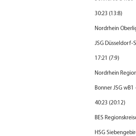
30:23 (13:8)
Nordrhein Oberli
JSG Düsseldorf-S
17:21 (7:9)
Nordrhein Region
Bonner JSG wB1 –
40:23 (20:12)
BES Regionskreis
HSG Siebengebi