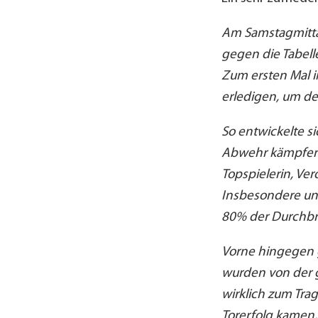
Am Samstagmittag
gegen die Tabel
Zum ersten Mal i
erledigen, um den
So entwickelte si
Abwehr kämpferis
Topspielerin, Ver
Insbesondere un
80% der Durchbr
Vorne hingegen ge
wurden von der 
wirklich zum Tra
Torerfolg kamen,