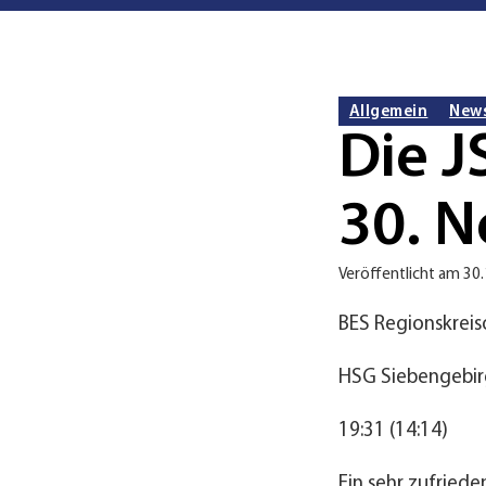
Allgemein
New
Die J
30. 
Veröffentlicht am 30
BES Regionskreis
HSG Siebengebir
19:31 (14:14)
Ein sehr zufriede