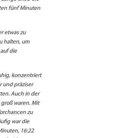
tzten fünf Minuten
r etwas zu
u halten, um
auf die
hig, konzentriert
 und präziser
ten. Auch in der
 groß waren. Mit
Torchancen zu
äufig war die
Minuten, 16:22