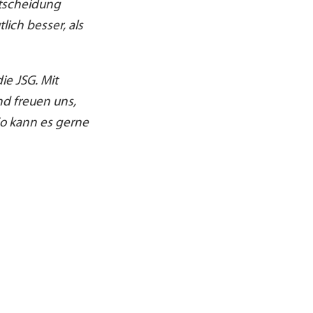
ntscheidung
lich besser, als
ie JSG. Mit
nd freuen uns,
 So kann es gerne