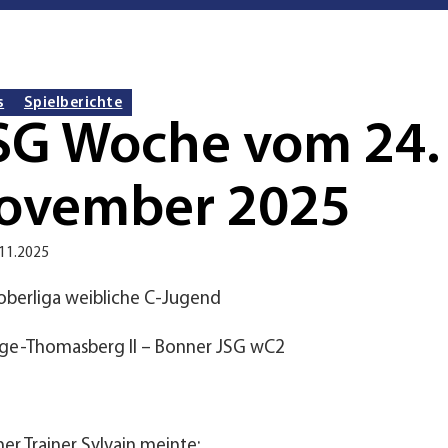
s
Spielberichte
SG Woche vom 24. 
November 2025
.11.2025
oberliga weibliche C-Jugend
ge-Thomasberg II – Bonner JSG wC2
ner Trainer Sylvain meinte: