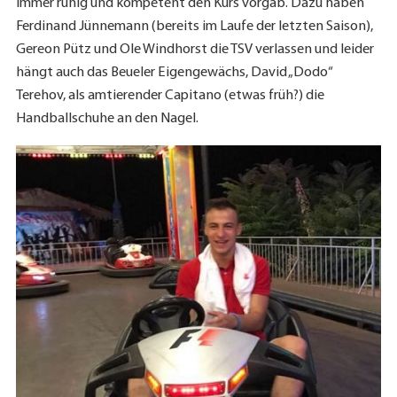
immer ruhig und kompetent den Kurs vorgab. Dazu haben
Ferdinand Jünnemann (bereits im Laufe der letzten Saison),
Gereon Pütz und Ole Windhorst die TSV verlassen und leider
hängt auch das Beueler Eigengewächs, David „Dodo“
Terehov, als amtierender Capitano (etwas früh?) die
Handballschuhe an den Nagel.