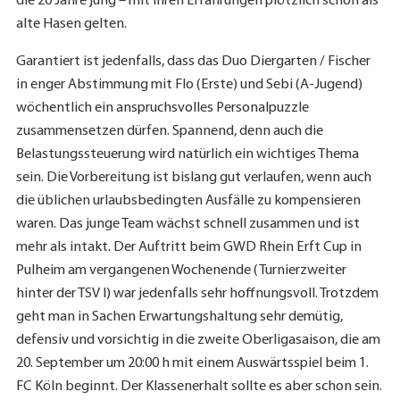
die 20 Jahre jung – mit ihren Erfahrungen plötzlich schon als
alte Hasen gelten.
Garantiert ist jedenfalls, dass das Duo Diergarten / Fischer
in enger Abstimmung mit Flo (Erste) und Sebi (A-Jugend)
wöchentlich ein anspruchsvolles Personalpuzzle
zusammensetzen dürfen. Spannend, denn auch die
Belastungssteuerung wird natürlich ein wichtiges Thema
sein. Die Vorbereitung ist bislang gut verlaufen, wenn auch
die üblichen urlaubsbedingten Ausfälle zu kompensieren
waren. Das junge Team wächst schnell zusammen und ist
mehr als intakt. Der Auftritt beim GWD Rhein Erft Cup in
Pulheim am vergangenen Wochenende (Turnierzweiter
hinter der TSV I) war jedenfalls sehr hoffnungsvoll. Trotzdem
geht man in Sachen Erwartungshaltung sehr demütig,
defensiv und vorsichtig in die zweite Oberligasaison, die am
20. September um 20:00 h mit einem Auswärtsspiel beim 1.
FC Köln beginnt. Der Klassenerhalt sollte es aber schon sein.