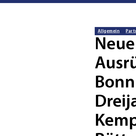
Allgemein
Part
Neue
Ausrü
Bonn 
Dreij
Kemp