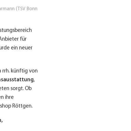
Bohrmann (TSV Bonn
üstungsbereich
Anbieter für
rde ein neuer
rrh. künftig von
insausstattung
,
eten sorgt. Ob
n ihre
tshop Röttgen.
,