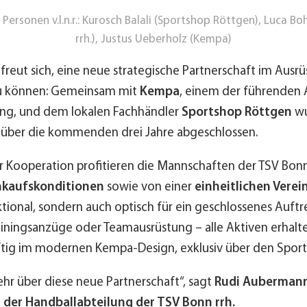
Personen v.l.n.r.: Kurosch Balali (Sportshop Röttgen), Luca 
rrh.), Justus Ueberholz (Kempa)
 freut sich, eine neue strategische Partnerschaft im Ausr
u können: Gemeinsam mit
Kempa
, einem der führenden 
ung, und dem lokalen Fachhändler
Sportshop Röttgen
wu
 über die kommenden drei Jahre abgeschlossen.
 Kooperation profitieren die Mannschaften der TSV Bonn 
nkaufskonditionen
sowie von einer
einheitlichen Vere
ktional, sondern auch optisch für ein geschlossenes Auftr
ainingsanzüge oder Teamausrüstung – alle Aktiven erhalte
tig im modernen Kempa-Design, exklusiv über den Spor
ehr über diese neue Partnerschaft“, sagt
Rudi Aubermann
r der Handballabteilung der TSV Bonn rrh.