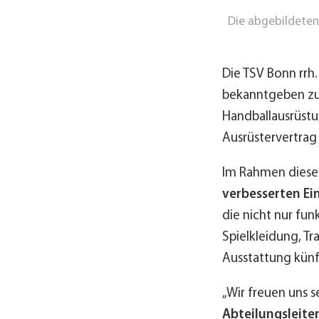
Die abgebildeten 
Die TSV Bonn rrh.
bekanntgeben z
Handballausrüst
Ausrüstervertrag
Im Rahmen dieser
verbesserten Ei
die nicht nur fun
Spielkleidung, Tr
Ausstattung künf
„Wir freuen uns s
Abteilungsleite