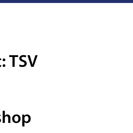
: TSV
shop