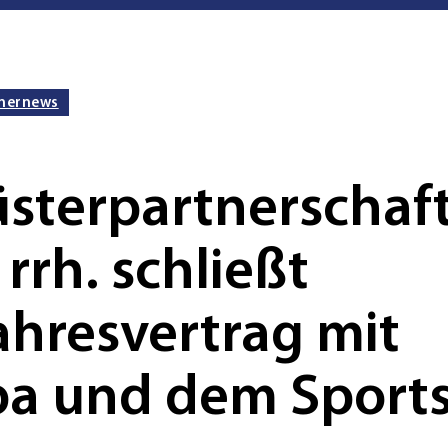
nernews
sterpartnerschaft
rrh. schließt
ahresvertrag mit
a und dem Sport