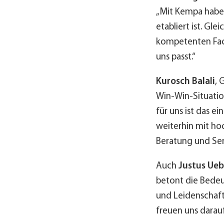
„Mit Kempa haben 
etabliert ist. Gl
kompetenten Fach
uns passt.“
Kurosch Balali
, 
Win-Win-Situation
für uns ist das e
weiterhin mit ho
Beratung und Ser
Auch
Justus Ueb
betont die Bedeu
und Leidenschaft 
freuen uns darauf