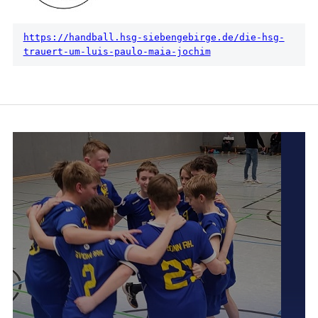
https://handball.hsg-siebengebirge.de/die-hsg-
trauert-um-luis-paulo-maia-jochim