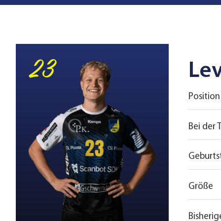
23
Lev
Position
Bei der 
Geburts
Größe
Bisherig